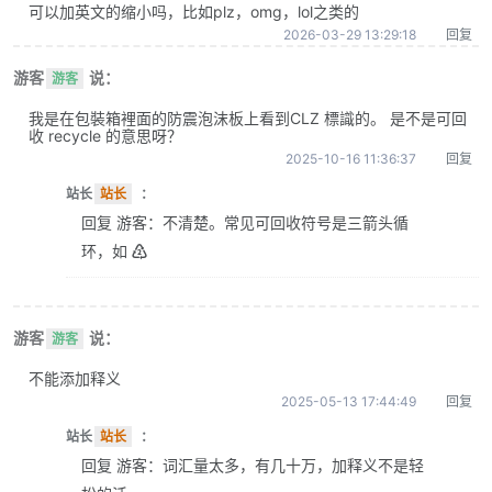
可以加英文的缩小吗，比如plz，omg，lol之类的
2026-03-29 13:29:18
回复
游客
说：
游客
我是在包裝箱裡面的防震泡沫板上看到CLZ 標識的。 是不是可回
收 recycle 的意思呀？
2025-10-16 11:36:37
回复
站长
站长
：
回复 游客：不清楚。常见可回收符号是三箭头循
环，如 ♴
游客
说：
游客
不能添加释义
2025-05-13 17:44:49
回复
站长
站长
：
回复 游客：词汇量太多，有几十万，加释义不是轻