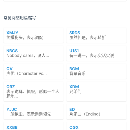
常见网络用语缩写
XMJY
SRDS
笑摸狗头，表示调侃
虽然但是，表示转折
NBCS
U1S1
Nobody cares，没人...
有一说一，表示实话实说
CV
BGM
声优（Character Vo...
背景音乐
ORZ
XDM
表示跪拜、佩服，形似一个人
兄弟们
跪地...
YJJC
ED
一骑绝尘，表示遥遥领先
片尾曲（Ending）
XXBB
CGX