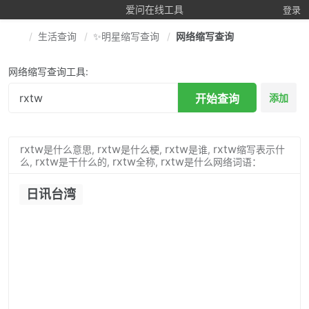
爱问在线工具
登录
生活查询
✨明星缩写查询
网络缩写查询
网络缩写查询工具:
开始查询
添加
rxtw
rxtw
rxtw
rxtw
是什么意思,
是什么梗,
是谁,
缩写表示什
rxtw
rxtw
rxtw
么,
是干什么的,
全称,
是什么网络词语：
日讯台湾