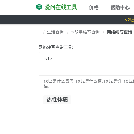
爱问在线工具
价格
帮助中心
V2
生活查询
✨明星缩写查询
网络缩写查询
网络缩写查询工具:
rxtz
rxtz
rxtz
rxtz
是什么意思,
是什么梗,
是谁,
语：
热性体质