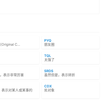
PYQ
iginal C...
朋友圈
TQL
太强了
SRDS
y牛逼，表示非常厉害
虽然但是，表示转折
CDX
，表示对某人或某事的
处对象