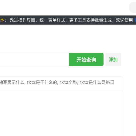
版本
： 改进操作界面，统一表单样式，更多工具支持批量生成，欢迎使用
开始查询
添加
rxtz
rxtz
rxtz
缩写表示什么,
是干什么的,
全称,
是什么网络词