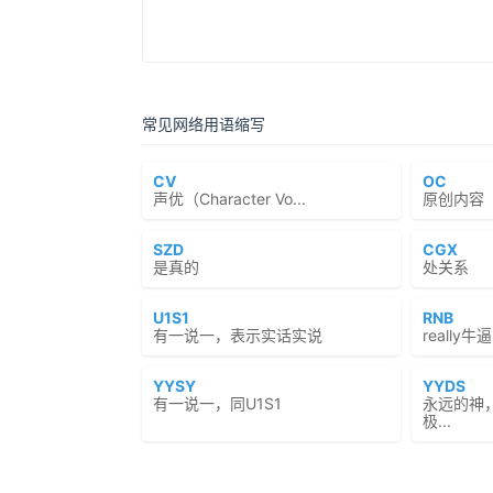
常见网络用语缩写
CV
OC
声优（Character Vo...
原创内容（Or
SZD
CGX
是真的
处关系
U1S1
RNB
有一说一，表示实话实说
reall
YYSY
YYDS
有一说一，同U1S1
永远的神
极...