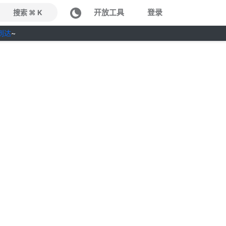
开放工具
登录
搜索 ⌘ K
到达
~