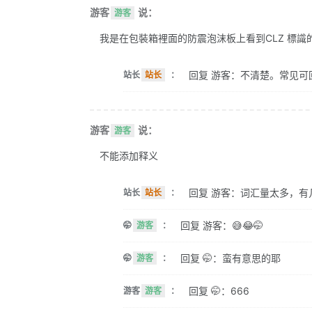
游客
说：
游客
我是在包裝箱裡面的防震泡沫板上看到CLZ 標識的。 
回复 游客：不清楚。常见可
站长
站长
：
游客
说：
游客
不能添加释义
回复 游客：词汇量太多，有
站长
站长
：
回复 游客：😅😂🤭
🤭
游客
：
回复 🤭：蛮有意思的耶
🤭
游客
：
回复 🤭：666
游客
游客
：