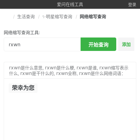
爱问在线工具
登录
生活查询
✨明星缩写查询
网络缩写查询
网络缩写查询工具:
开始查询
添加
rxwn
rxwn
rxwn
rxwn
是什么意思,
是什么梗,
是谁,
缩写表示
rxwn
rxwn
rxwn
什么,
是干什么的,
全称,
是什么网络词语：
荣幸为您