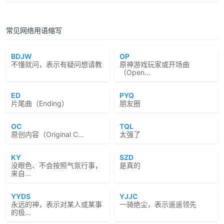
常见网络用语缩写
BDJW
OP
不懂就问，表示有疑问想请教
原神游戏玩家或开场曲
（Open...
ED
PYQ
片尾曲（Ending）
朋友圈
OC
TQL
原创内容（Original C...
太强了
KY
SZD
没眼色、不会按照气氛行事，
是真的
来自...
YYDS
YJJC
永远的神，表示对某人或某事
一骑绝尘，表示遥遥领先
的极...