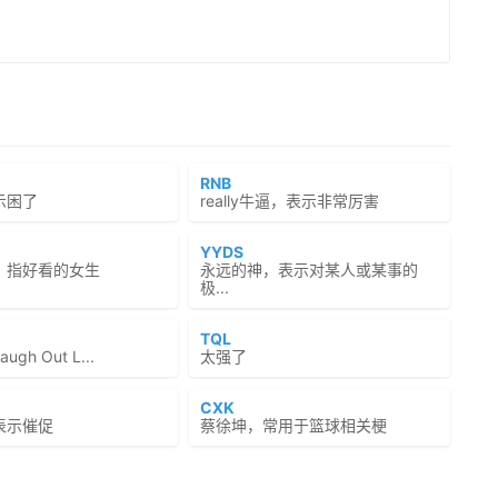
RNB
示困了
really牛逼，表示非常厉害
YYDS
，指好看的女生
永远的神，表示对某人或某事的
极...
TQL
gh Out L...
太强了
CXK
表示催促
蔡徐坤，常用于篮球相关梗