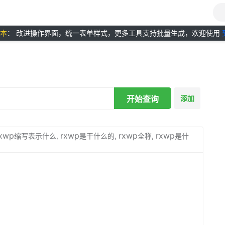
版本
： 改进操作界面，统一表单样式，更多工具支持批量生成，欢迎使用
开始查询
添加
xwp
rxwp
rxwp
rxwp
缩写表示什么,
是干什么的,
全称,
是什