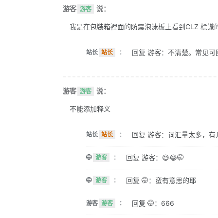
游客
说：
游客
我是在包裝箱裡面的防震泡沫板上看到CLZ 標識的。 
回复 游客：不清楚。常见可
站长
站长
：
游客
说：
游客
不能添加释义
回复 游客：词汇量太多，有
站长
站长
：
回复 游客：😅😂🤭
🤭
游客
：
回复 🤭：蛮有意思的耶
🤭
游客
：
回复 🤭：666
游客
游客
：