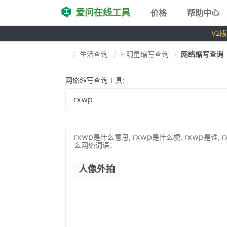
爱问在线工具
价格
帮助中心
V2
生活查询
✨明星缩写查询
网络缩写查询
网络缩写查询工具:
rxwp
rxwp
rxwp
r
是什么意思,
是什么梗,
是谁,
么网络词语：
人像外拍