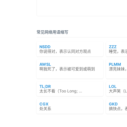
常见网络用语缩写
NSDD
ZZZ
你说得对，表示认同对方观点
睡觉，表
AWSL
PLMM
啊我死了，表示被可爱到或萌到
漂亮妹妹
TL;DR
LOL
太长不看（Too Long; ...
大声笑（Lau
CGX
GKD
处关系
搞快点，