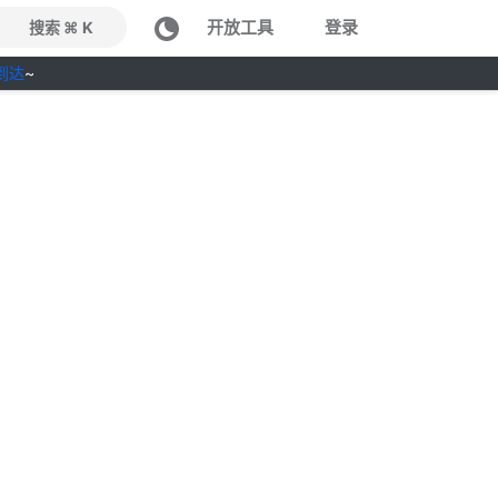
开放工具
登录
搜索 ⌘ K
到达
~