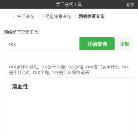
爱问在线工具
登录
生活查询
✨明星缩写查询
网络缩写查询
网络缩写查询工具:
开始查询
添加
rxx
rxx
rxx
rxx
rxx
是什么意思,
是什么梗,
是谁,
缩写表示什么,
rxx
rxx
是干什么的,
全称,
是什么网络词语：
溶血性