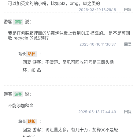
可以加英文的缩小吗，比如plz，omg，lol之类的
2026-03-29 13:29:18
回复
游客
说：
游客
我是在包裝箱裡面的防震泡沫板上看到CLZ 標識的。 是不是可回
收 recycle 的意思呀？
2025-10-16 11:36:37
回复
站长
站长
：
回复 游客：不清楚。常见可回收符号是三箭头循
环，如 ♴
游客
说：
游客
不能添加释义
2025-05-13 17:44:49
回复
站长
站长
：
回复 游客：词汇量太多，有几十万，加释义不是轻