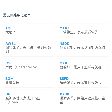
常见网络用语缩写
TQL
YJJC
太强了
一骑绝尘，表示遥遥领先
AWSL
NSDD
啊我死了，表示被可爱到或萌
你说得对，表示认同对方观点
到
CV
CXK
声优（Character Vo...
蔡徐坤，常用于篮球相关梗
BGM
SSFD
背景音乐
瑟瑟发抖，表示害怕或敬畏
OP
XXBB
原神游戏玩家或开场曲
谢谢爸爸，网络用语或指小宝
（Open...
宝