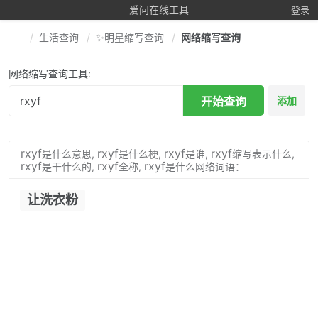
爱问在线工具
登录
生活查询
✨明星缩写查询
网络缩写查询
网络缩写查询工具:
开始查询
添加
rxyf
rxyf
rxyf
rxyf
是什么意思,
是什么梗,
是谁,
缩写表示什么,
rxyf
rxyf
rxyf
是干什么的,
全称,
是什么网络词语：
让洗衣粉