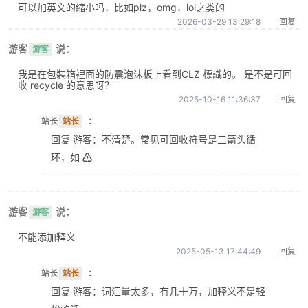
可以加英文的缩小吗，比如plz，omg，lol之类的
2026-03-29 13:29:18
回复
游客
说：
游客
我是在包裝箱裡面的防震泡沫板上看到CLZ 標識的。 是不是可回
收 recycle 的意思呀？
2025-10-16 11:36:37
回复
站长
站长
：
回复 游客：不清楚。常见可回收符号是三箭头循
环，如 ♴
游客
说：
游客
不能添加释义
2025-05-13 17:44:49
回复
站长
站长
：
回复 游客：词汇量太多，有几十万，加释义不是轻