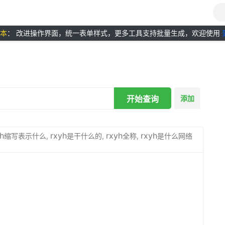
版本
： 改进操作界面，统一表单样式，更多工具支持批量生成，欢迎使用
开始查询
添加
h
rxyh
rxyh
rxyh
缩写表示什么,
是干什么的,
全称,
是什么网络