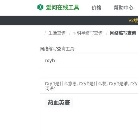
爱问在线工具
价格
帮助中心
V2
生活查询
✨明星缩写查询
网络缩写查询
网络缩写查询工具:
rxyh
rxyh
rxyh
rxy
是什么意思,
是什么梗,
是谁,
词语：
热血英豪