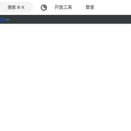
开放工具
登录
搜索 ⌘ K
到达
~