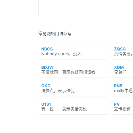
常见网络用语缩写
NBCS
ZQSG
Nobody cares，没人...
真情实感
BDJW
XDM
不懂就问，表示有疑问想请教
兄弟们
GKD
RNB
搞快点，表示催促
reall
U1S1
PV
有一说一，表示实话实说
宣传视频（Pr