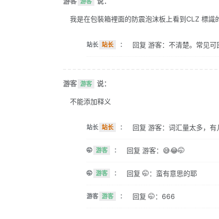
游客
说：
游客
我是在包裝箱裡面的防震泡沫板上看到CLZ 標識的。 
回复 游客：不清楚。常见可
站长
站长
：
游客
说：
游客
不能添加释义
回复 游客：词汇量太多，有
站长
站长
：
回复 游客：😅😂🤭
🤭
游客
：
回复 🤭：蛮有意思的耶
🤭
游客
：
回复 🤭：666
游客
游客
：