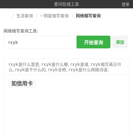
爱问在线工具
登录
生活查询
✨明星缩写查询
网络缩写查询
网络缩写查询工具:
开始查询
添加
rxyk
rxyk
rxyk
rxyk
是什么意思,
是什么梗,
是谁,
缩写表示什
rxyk
rxyk
rxyk
么,
是干什么的,
全称,
是什么网络词语：
如信用卡