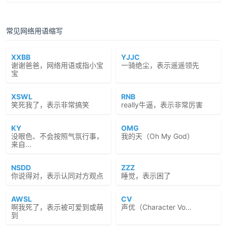
常见网络用语缩写
XXBB
YJJC
谢谢爸爸，网络用语或指小宝
一骑绝尘，表示遥遥领先
宝
XSWL
RNB
笑死我了，表示非常搞笑
really牛逼，表示非常厉害
KY
OMG
没眼色、不会按照气氛行事，
我的天（Oh My God）
来自...
NSDD
ZZZ
你说得对，表示认同对方观点
睡觉，表示困了
AWSL
CV
啊我死了，表示被可爱到或萌
声优（Character Vo...
到