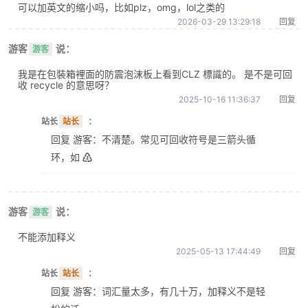
可以加英文的缩小吗，比如plz，omg，lol之类的
2026-03-29 13:29:18
回复
游客
说：
游客
我是在包裝箱裡面的防震泡沫板上看到CLZ 標識的。 是不是可回
收 recycle 的意思呀？
2025-10-16 11:36:37
回复
站长
站长
：
回复 游客：不清楚。常见可回收符号是三箭头循
环，如 ♴
游客
说：
游客
不能添加释义
2025-05-13 17:44:49
回复
站长
站长
：
回复 游客：词汇量太多，有几十万，加释义不是轻