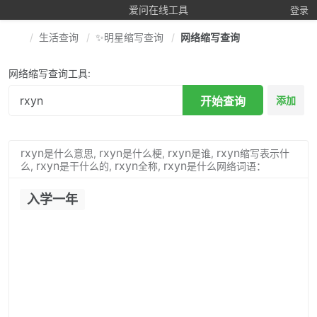
爱问在线工具
登录
生活查询
✨明星缩写查询
网络缩写查询
网络缩写查询工具:
开始查询
添加
rxyn
rxyn
rxyn
rxyn
是什么意思,
是什么梗,
是谁,
缩写表示什
rxyn
rxyn
rxyn
么,
是干什么的,
全称,
是什么网络词语：
入学一年