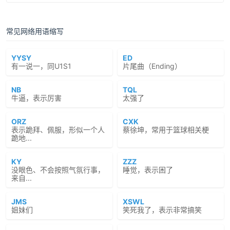
常见网络用语缩写
YYSY
ED
有一说一，同U1S1
片尾曲（Ending）
NB
TQL
牛逼，表示厉害
太强了
ORZ
CXK
表示跪拜、佩服，形似一个人
蔡徐坤，常用于篮球相关梗
跪地...
KY
ZZZ
没眼色、不会按照气氛行事，
睡觉，表示困了
来自...
JMS
XSWL
姐妹们
笑死我了，表示非常搞笑