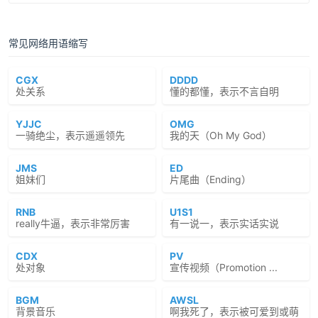
常见网络用语缩写
CGX
DDDD
处关系
懂的都懂，表示不言自明
YJJC
OMG
一骑绝尘，表示遥遥领先
我的天（Oh My God）
JMS
ED
姐妹们
片尾曲（Ending）
RNB
U1S1
really牛逼，表示非常厉害
有一说一，表示实话实说
CDX
PV
处对象
宣传视频（Promotion ...
BGM
AWSL
背景音乐
啊我死了，表示被可爱到或萌