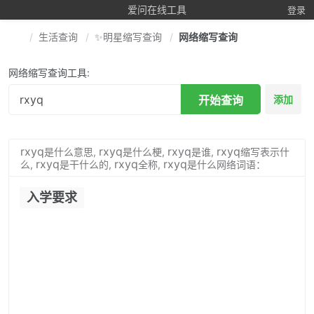
爱问在线工具
登录
生活查询
✨明星缩写查询
网络缩写查询
网络缩写查询工具:
开始查询
添加
rxyq
rxyq
rxyq
rxyq
是什么意思,
是什么梗,
是谁,
缩写表示什
rxyq
rxyq
rxyq
么,
是干什么的,
全称,
是什么网络词语：
入学要求