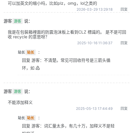
可以加英文的缩小吗，比如plz，omg，lol之类的
2026-03-29 13:29:18
回复
游客
说：
游客
我是在包裝箱裡面的防震泡沫板上看到CLZ 標識的。 是不是可回
收 recycle 的意思呀？
2025-10-16 11:36:37
回复
站长
站长
：
回复 游客：不清楚。常见可回收符号是三箭头循
环，如 ♴
游客
说：
游客
不能添加释义
2025-05-13 17:44:49
回复
站长
站长
：
回复 游客：词汇量太多，有几十万，加释义不是轻