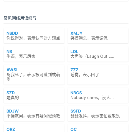
常见网络用语缩写
NSDD
XMJY
你说得对，表示认同对方观点
笑摸狗头，表示调侃
NB
LOL
牛逼，表示厉害
大声笑（Laugh Out L...
AWSL
ZZZ
啊我死了，表示被可爱到或萌
睡觉，表示困了
到
SZD
NBCS
是真的
Nobody cares，没人...
BDJW
SSFD
不懂就问，表示有疑问想请教
瑟瑟发抖，表示害怕或敬畏
ORZ
OC