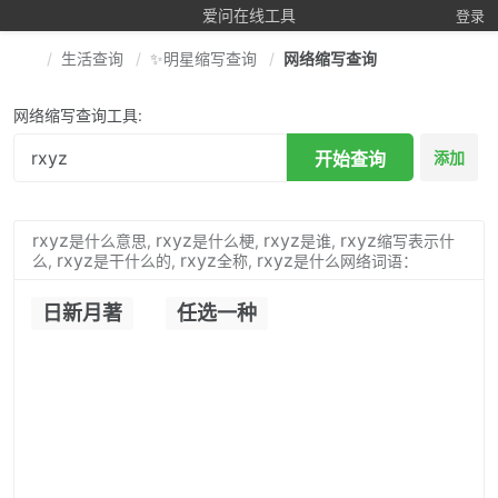
爱问在线工具
登录
生活查询
✨明星缩写查询
网络缩写查询
网络缩写查询工具:
开始查询
添加
rxyz
rxyz
rxyz
rxyz
是什么意思,
是什么梗,
是谁,
缩写表示什
rxyz
rxyz
rxyz
么,
是干什么的,
全称,
是什么网络词语：
日新月著
任选一种