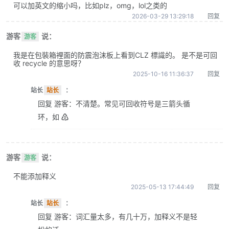
可以加英文的缩小吗，比如plz，omg，lol之类的
2026-03-29 13:29:18
回复
游客
说：
游客
我是在包裝箱裡面的防震泡沫板上看到CLZ 標識的。 是不是可回
收 recycle 的意思呀？
2025-10-16 11:36:37
回复
站长
站长
：
回复 游客：不清楚。常见可回收符号是三箭头循
环，如 ♴
游客
说：
游客
不能添加释义
2025-05-13 17:44:49
回复
站长
站长
：
回复 游客：词汇量太多，有几十万，加释义不是轻