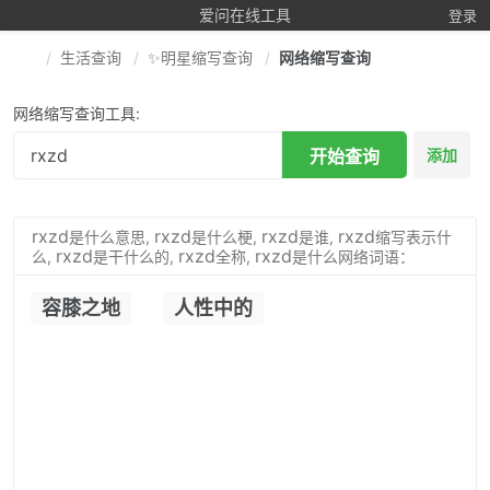
爱问在线工具
登录
生活查询
✨明星缩写查询
网络缩写查询
网络缩写查询工具:
开始查询
添加
rxzd
rxzd
rxzd
rxzd
是什么意思,
是什么梗,
是谁,
缩写表示什
rxzd
rxzd
rxzd
么,
是干什么的,
全称,
是什么网络词语：
容膝之地
人性中的