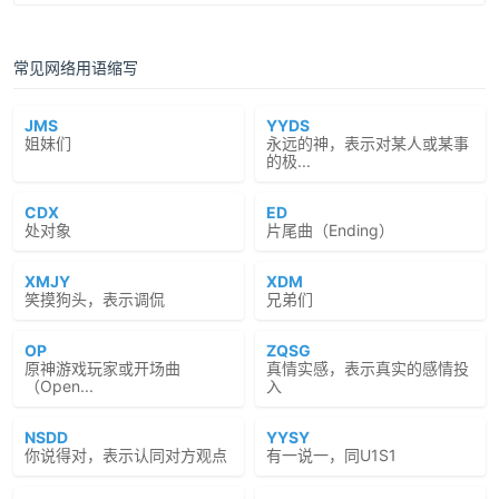
常见网络用语缩写
JMS
YYDS
姐妹们
永远的神，表示对某人或某事
的极...
CDX
ED
处对象
片尾曲（Ending）
XMJY
XDM
笑摸狗头，表示调侃
兄弟们
OP
ZQSG
原神游戏玩家或开场曲
真情实感，表示真实的感情投
（Open...
入
NSDD
YYSY
你说得对，表示认同对方观点
有一说一，同U1S1