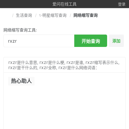
爱问在线工具
登录
生活查询
✨明星缩写查询
网络缩写查询
网络缩写查询工具:
开始查询
添加
rxzr
rxzr
rxzr
rxzr
是什么意思,
是什么梗,
是谁,
缩写表示什么,
rxzr
rxzr
rxzr
是干什么的,
全称,
是什么网络词语：
热心助人