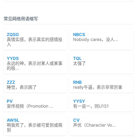
常见网络用语缩写
ZQSG
NBCS
真情实感，表示真实的感情投
Nobody cares，没人...
入
YYDS
TQL
永远的神，表示对某人或某事
太强了
的极...
ZZZ
RNB
睡觉，表示困了
really牛逼，表示非常厉害
PV
YYSY
宣传视频（Promotion ...
有一说一，同U1S1
AWSL
CV
啊我死了，表示被可爱到或萌
声优（Character Vo...
到