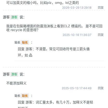
可以加英文的缩小吗，比如plz，omg，lol之类的
2026-03-29 13:29:18
回复
游客
说：
游客
我是在包裝箱裡面的防震泡沫板上看到CLZ 標識的。 是不是可回
收 recycle 的意思呀？
2025-10-16 11:36:37
回复
站长
站长
：
回复 游客：不清楚。常见可回收符号是三箭头循
环，如 ♴
游客
说：
游客
不能添加释义
2025-05-13 17:44:49
回复
站长
站长
：
回复 游客：词汇量太多，有几十万，加释义不是轻