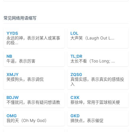
常见网络用语缩写
YYDS
LOL
永远的神，表示对某人或某事
大声笑（Laugh Out L...
的极...
NB
TL;DR
牛逼，表示厉害
太长不看（Too Long; ...
XMJY
ZQSG
笑摸狗头，表示调侃
真情实感，表示真实的感情投
入
BDJW
CXK
不懂就问，表示有疑问想请教
蔡徐坤，常用于篮球相关梗
OMG
GKD
我的天（Oh My God）
搞快点，表示催促