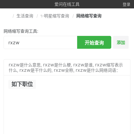
爱问在线工具
登录
生活查询
✨明星缩写查询
网络缩写查询
网络缩写查询工具:
开始查询
添加
rxzw
rxzw
rxzw
rxzw
是什么意思,
是什么梗,
是谁,
缩写表示
rxzw
rxzw
rxzw
什么,
是干什么的,
全称,
是什么网络词语：
如下职位