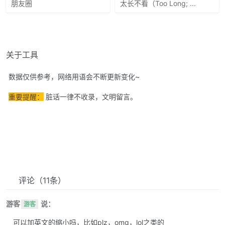
朋友圈
太长不看（Too Long; ...
关于工具
数据仅供参考，网络用语会不断更新变化~
重要提醒：
脏话一律不收录，文明留言。
评论
（11条）
游客
说：
游客
可以加英文的缩小吗，比如plz，omg，lol之类的