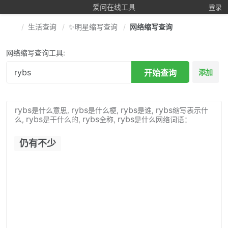
爱问在线工具
登录
生活查询
✨明星缩写查询
网络缩写查询
网络缩写查询工具:
开始查询
添加
rybs
rybs
rybs
rybs
是什么意思,
是什么梗,
是谁,
缩写表示什
rybs
rybs
rybs
么,
是干什么的,
全称,
是什么网络词语：
仍有不少