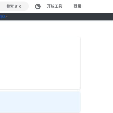
开放工具
登录
搜索 ⌘ K
到达
~