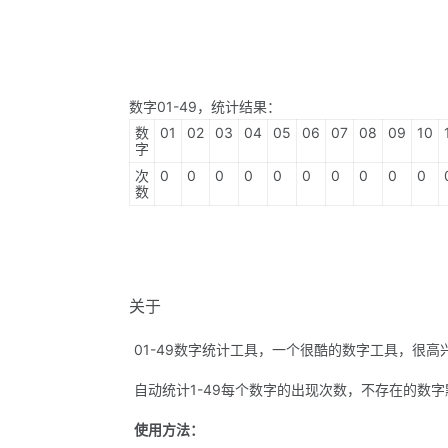
数字01-49，统计结果：
数
01
02
03
04
05
06
07
08
09
10
字
次
0
0
0
0
0
0
0
0
0
0
数
关于
01-49数字统计工具，一个很酷的数字工具，很
自动统计1-49每个数字的出现次数，不存在的数字
使用方法：