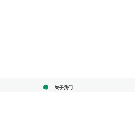
关于我们
tencent
我们努力把每一个工具做成批量处理的产品
让每个人和组织都能轻松使用