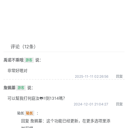
评论
（12条）
禹诺不乘哦
说：
游客
非常好嗯对
2025-11-11 02:26:56
回复
詹姵蓁
说：
游客
可以幫我打何庭汝🐸‼️到1314嗎？
2024-12-01 21:04:27
回复
站长
站长
：
回复 詹姵蓁：这个功能已经更新，在更多选项里添