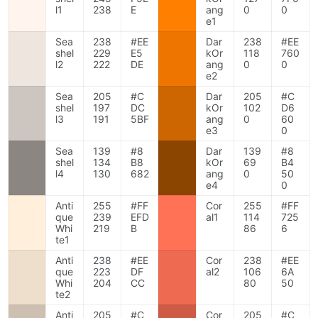
l1
238
E
ang
0
0
e1
Sea
238
#EE
Dar
238
#EE
shel
229
E5
kOr
118
760
l2
222
DE
ang
0
0
e2
Sea
205
#C
Dar
205
#C
shel
197
DC
kOr
102
D6
l3
191
5BF
ang
0
60
e3
0
Sea
139
#8
Dar
139
#8
shel
134
B8
kOr
69
B4
l4
130
682
ang
0
50
e4
0
Anti
255
#FF
Cor
255
#FF
que
239
EFD
al1
114
725
Whi
219
B
86
6
te1
Anti
238
#EE
Cor
238
#EE
que
223
DF
al2
106
6A
Whi
204
CC
80
50
te2
Anti
205
#C
Cor
205
#C