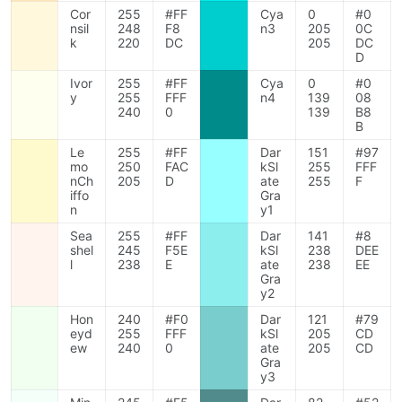
Cor
255
#FF
Cya
0
#0
nsil
248
F8
n3
205
0C
k
220
DC
205
DC
D
Ivor
255
#FF
Cya
0
#0
y
255
FFF
n4
139
08
240
0
139
B8
B
Le
255
#FF
Dar
151
#97
mo
250
FAC
kSl
255
FFF
nCh
205
D
ate
255
F
iffo
Gra
n
y1
Sea
255
#FF
Dar
141
#8
shel
245
F5E
kSl
238
DEE
l
238
E
ate
238
EE
Gra
y2
Hon
240
#F0
Dar
121
#79
eyd
255
FFF
kSl
205
CD
ew
240
0
ate
205
CD
Gra
y3