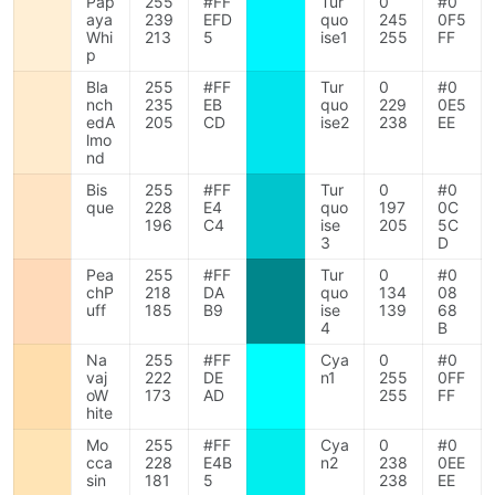
Pap
255
#FF
Tur
0
#0
aya
239
EFD
quo
245
0F5
Whi
213
5
ise1
255
FF
p
Bla
255
#FF
Tur
0
#0
nch
235
EB
quo
229
0E5
edA
205
CD
ise2
238
EE
lmo
nd
Bis
255
#FF
Tur
0
#0
que
228
E4
quo
197
0C
196
C4
ise
205
5C
3
D
Pea
255
#FF
Tur
0
#0
chP
218
DA
quo
134
08
uff
185
B9
ise
139
68
4
B
Na
255
#FF
Cya
0
#0
vaj
222
DE
n1
255
0FF
oW
173
AD
255
FF
hite
Mo
255
#FF
Cya
0
#0
cca
228
E4B
n2
238
0EE
sin
181
5
238
EE