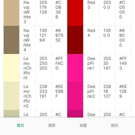
Na
205
#C
Red
205
#C
vaj
179
DB
3
0 0
D0
oW
139
38
00
hite
B
0
3
Na
139
#8
Red
139
#8
vaj
121
B79
4
0 0
B0
oW
94
5E
00
hite
0
4
Le
255
#FF
Dee
255
#FF
mo
250
FAC
pPi
20
149
nCh
205
D
nk1
147
3
iffo
n1
Le
238
#EE
Dee
238
#EE
mo
233
E9B
pPi
18
128
nCh
191
F
nk2
137
9
iffo
n2
Le
205
#C
Dee
205
#C
mo
201
DC
pPi
16
D10
nCh
165
9A
nk3
118
76
首页
搜索
收藏
我的
iffo
5
n3