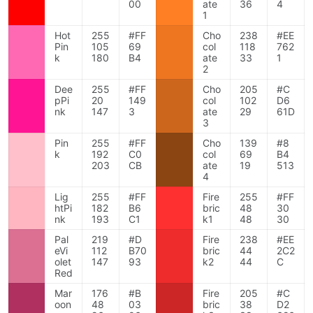
00
ate
36
4
1
Hot
255
#FF
Cho
238
#EE
Pin
105
69
col
118
762
k
180
B4
ate
33
1
2
Dee
255
#FF
Cho
205
#C
pPi
20
149
col
102
D6
nk
147
3
ate
29
61D
3
Pin
255
#FF
Cho
139
#8
k
192
C0
col
69
B4
203
CB
ate
19
513
4
Lig
255
#FF
Fire
255
#FF
htPi
182
B6
bric
48
30
nk
193
C1
k1
48
30
Pal
219
#D
Fire
238
#EE
eVi
112
B70
bric
44
2C2
olet
147
93
k2
44
C
Red
Mar
176
#B
Fire
205
#C
oon
48
03
bric
38
D2