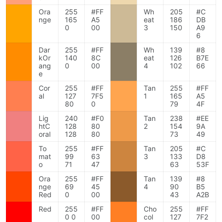
Ora
255
#FF
Wh
205
#C
nge
165
A5
eat
186
DB
0
00
3
150
A9
6
Dar
255
#FF
Wh
139
#8
kOr
140
8C
eat
126
B7E
ang
0
00
4
102
66
e
Cor
255
#FF
Tan
255
#FF
al
127
7F5
1
165
A5
80
0
79
4F
Lig
240
#F0
Tan
238
#EE
htC
128
80
2
154
9A
oral
128
80
73
49
To
255
#FF
Tan
205
#C
mat
99
63
3
133
D8
o
71
47
63
53F
Ora
255
#FF
Tan
139
#8
nge
69
45
4
90
B5
Red
0
00
43
A2B
Red
255
#FF
Cho
255
#FF
0 0
00
col
127
7F2