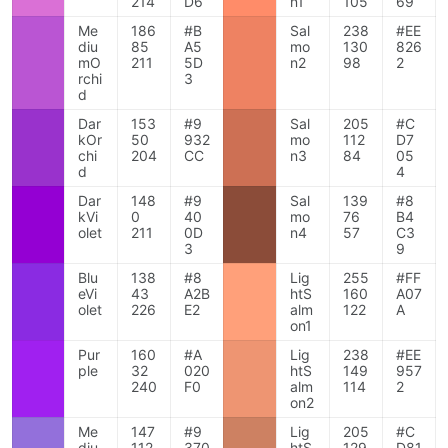
214
D6
n1
105
69
Me
186
#B
Sal
238
#EE
diu
85
A5
mo
130
826
mO
211
5D
n2
98
2
rchi
3
d
Dar
153
#9
Sal
205
#C
kOr
50
932
mo
112
D7
chi
204
CC
n3
84
05
d
4
Dar
148
#9
Sal
139
#8
kVi
0
40
mo
76
B4
olet
211
0D
n4
57
C3
3
9
Blu
138
#8
Lig
255
#FF
eVi
43
A2B
htS
160
A07
olet
226
E2
alm
122
A
on1
Pur
160
#A
Lig
238
#EE
ple
32
020
htS
149
957
240
F0
alm
114
2
on2
Me
147
#9
Lig
205
#C
diu
112
370
htS
129
D81