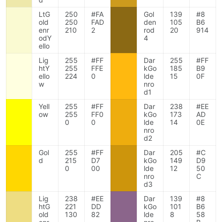
LtG
250
#FA
Gol
139
#8
old
250
FAD
den
105
B6
enr
210
2
rod
20
914
odY
4
ello
Lig
255
#FF
Dar
255
#FF
htY
255
FFE
kGo
185
B9
ello
224
0
lde
15
0F
w
nro
d1
Yell
255
#FF
Dar
238
#EE
ow
255
FF0
kGo
173
AD
0
0
lde
14
0E
nro
d2
Gol
255
#FF
Dar
205
#C
d
215
D7
kGo
149
D9
0
00
lde
12
50
nro
C
d3
Lig
238
#EE
Dar
139
#8
htG
221
DD
kGo
101
B6
old
130
82
lde
8
58