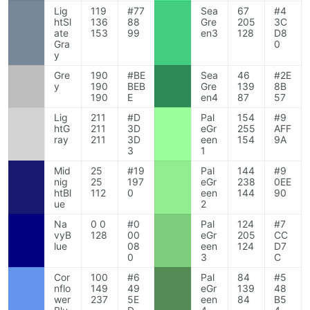
Lig
119
#77
Sea
67
#4
htSl
136
88
Gre
205
3C
ate
153
99
en3
128
D8
Gra
0
y
Gre
190
#BE
Sea
46
#2E
y
190
BEB
Gre
139
8B
190
E
en4
87
57
Lig
211
#D
Pal
154
#9
htG
211
3D
eGr
255
AFF
ray
211
3D
een
154
9A
3
1
Mid
25
#19
Pal
144
#9
nig
25
197
eGr
238
0EE
htBl
112
0
een
144
90
ue
2
Na
0 0
#0
Pal
124
#7
vyB
128
00
eGr
205
CC
lue
08
een
124
D7
0
3
C
Cor
100
#6
Pal
84
#5
nflo
149
49
eGr
139
48
wer
237
5E
een
84
B5