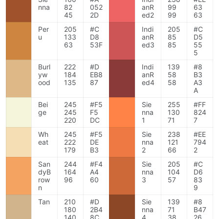
nna
82
052
anR
99
63
45
2D
ed2
99
63
Per
205
#C
Indi
205
#C
u
133
D8
anR
85
D5
63
53F
ed3
85
55
5
Burl
222
#D
Indi
139
#8
yw
184
EB8
anR
58
B3
ood
135
87
ed4
58
A3
A
Bei
245
#F5
Sie
255
#FF
ge
245
F5
nna
130
824
220
DC
1
71
7
Wh
245
#F5
Sie
238
#EE
eat
222
DE
nna
121
794
179
B3
2
66
2
San
244
#F4
Sie
205
#C
dyB
164
A4
nna
104
D6
row
96
60
3
57
83
n
9
Tan
210
#D
Sie
139
#8
180
2B4
nna
71
B47
140
8C
4
38
26