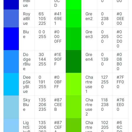
mBl
0C
0
00
ue
D
Roy
65
#41
Gre
0
#0
alBl
105
69E
en2
238
0EE
ue
225
1
0
00
Blu
0 0
#0
Gre
0
#0
e
255
00
en3
205
0C
0FF
0
D0
0
Do
30
#1E
Gre
0
#0
dge
144
90F
en4
139
08
rBlu
255
F
0
B0
e
0
Dee
0
#0
Cha
127
#7F
pSk
191
0BF
rtre
255
FF0
yBl
255
FF
use
0
0
ue
1
Sky
135
#87
Cha
118
#76
Blu
206
CEE
rtre
238
EE0
e
235
B
use
0
0
2
Lig
135
#87
Cha
102
#6
htS
206
CEF
rtre
205
6C
kyB
250
A
use
0
D0