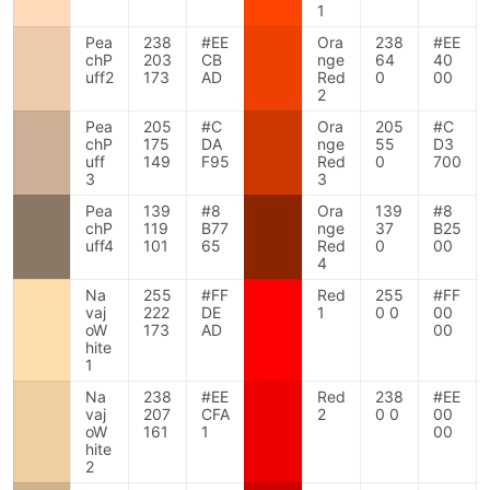
1
Pea
238
#EE
Ora
238
#EE
chP
203
CB
nge
64
40
uff2
173
AD
Red
0
00
2
Pea
205
#C
Ora
205
#C
chP
175
DA
nge
55
D3
uff
149
F95
Red
0
700
3
3
Pea
139
#8
Ora
139
#8
chP
119
B77
nge
37
B25
uff4
101
65
Red
0
00
4
Na
255
#FF
Red
255
#FF
vaj
222
DE
1
0 0
00
oW
173
AD
00
hite
1
Na
238
#EE
Red
238
#EE
vaj
207
CFA
2
0 0
00
oW
161
1
00
hite
2