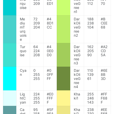
rqu
209
ED1
veG
112
70
oise
ree
n1
Me
72
#4
Dar
188
#B
diu
209
8D1
kOli
238
CEE
mT
204
CC
veG
104
68
urq
ree
uois
n2
e
Tur
64
#4
Dar
162
#A2
quo
224
0E0
kOli
205
CD
ise
208
D0
veG
90
5A
ree
n3
Cya
0
#0
Dar
110
#6E
n
255
0FF
kOli
139
8B
255
FF
veG
61
3D
ree
n4
Lig
224
#E0
Kha
255
#FF
htC
255
FFF
ki1
246
F68
yan
255
F
143
F
Ca
95
#5F
Kha
238
#EE
det
158
9EA
ki2
230
E68