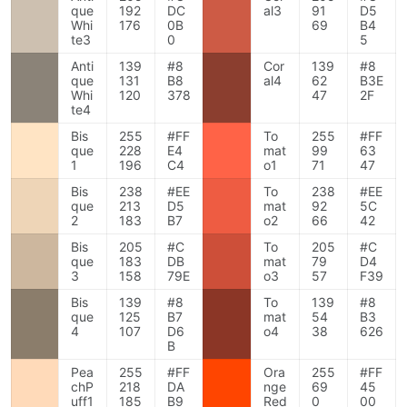
que
192
DC
al3
91
D5
Whi
176
0B
69
B4
te3
0
5
Anti
139
#8
Cor
139
#8
que
131
B8
al4
62
B3E
Whi
120
378
47
2F
te4
Bis
255
#FF
To
255
#FF
que
228
E4
mat
99
63
1
196
C4
o1
71
47
Bis
238
#EE
To
238
#EE
que
213
D5
mat
92
5C
2
183
B7
o2
66
42
Bis
205
#C
To
205
#C
que
183
DB
mat
79
D4
3
158
79E
o3
57
F39
Bis
139
#8
To
139
#8
que
125
B7
mat
54
B3
4
107
D6
o4
38
626
B
Pea
255
#FF
Ora
255
#FF
chP
218
DA
nge
69
45
uff1
185
B9
Red
0
00