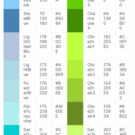
lue
3
0
Ste
70
#4
Cha
69
#4
elBl
130
682
rtre
139
58
ue
180
B4
use
0
B0
4
0
Lig
176
#B
Oliv
192
#C
htS
196
0C
eDr
255
0FF
teel
222
4D
ab1
62
3E
Blu
E
e
Lig
173
#A
Oliv
179
#B
htBl
216
DD
eDr
238
3EE
ue
230
8E6
ab2
58
3A
Po
176
#B
Oliv
154
#9
wd
224
0E0
eDr
205
AC
erBl
230
E6
ab3
50
D3
ue
2
Pal
175
#AF
Oliv
105
#6
eTu
238
EEE
eDr
139
98
rqu
238
E
ab4
34
B22
oise
Dar
0
#0
Dar
202
#C
kTu
206
0C
kOli
255
AFF