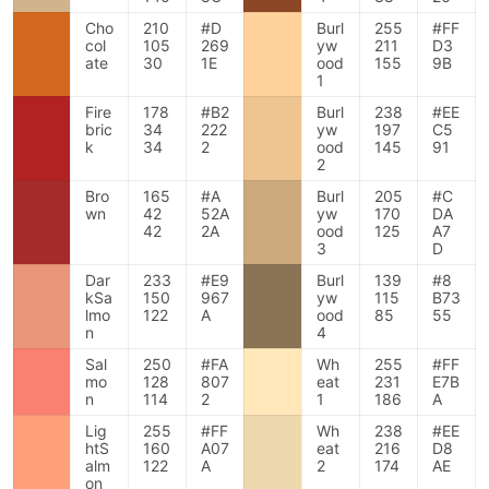
Cho
210
#D
Burl
255
#FF
col
105
269
yw
211
D3
ate
30
1E
ood
155
9B
1
Fire
178
#B2
Burl
238
#EE
bric
34
222
yw
197
C5
k
34
2
ood
145
91
2
Bro
165
#A
Burl
205
#C
wn
42
52A
yw
170
DA
42
2A
ood
125
A7
3
D
Dar
233
#E9
Burl
139
#8
kSa
150
967
yw
115
B73
lmo
122
A
ood
85
55
n
4
Sal
250
#FA
Wh
255
#FF
mo
128
807
eat
231
E7B
n
114
2
1
186
A
Lig
255
#FF
Wh
238
#EE
htS
160
A07
eat
216
D8
alm
122
A
2
174
AE
on