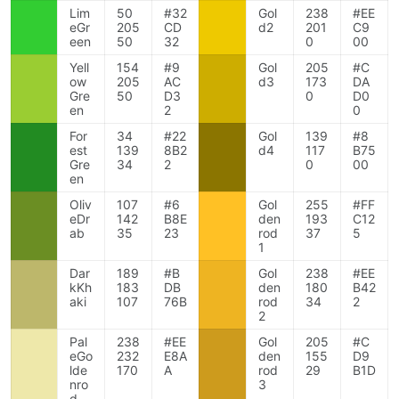
Lim
50
#32
Gol
238
#EE
eGr
205
CD
d2
201
C9
een
50
32
0
00
Yell
154
#9
Gol
205
#C
ow
205
AC
d3
173
DA
Gre
50
D3
0
D0
en
2
0
For
34
#22
Gol
139
#8
est
139
8B2
d4
117
B75
Gre
34
2
0
00
en
Oliv
107
#6
Gol
255
#FF
eDr
142
B8E
den
193
C12
ab
35
23
rod
37
5
1
Dar
189
#B
Gol
238
#EE
kKh
183
DB
den
180
B42
aki
107
76B
rod
34
2
2
Pal
238
#EE
Gol
205
#C
eGo
232
E8A
den
155
D9
lde
170
A
rod
29
B1D
nro
3
d