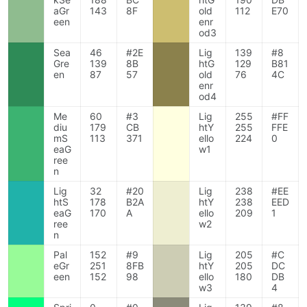
aGr
143
8F
old
112
E70
een
enr
od3
Sea
46
#2E
Lig
139
#8
Gre
139
8B
htG
129
B81
en
87
57
old
76
4C
enr
od4
Me
60
#3
Lig
255
#FF
diu
179
CB
htY
255
FFE
mS
113
371
ello
224
0
eaG
w1
ree
n
Lig
32
#20
Lig
238
#EE
htS
178
B2A
htY
238
EED
eaG
170
A
ello
209
1
ree
w2
n
Pal
152
#9
Lig
205
#C
eGr
251
8FB
htY
205
DC
een
152
98
ello
180
DB
w3
4