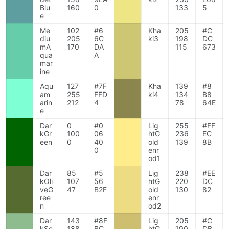
Blu
160
0
133
5
e
Me
102
#6
Kha
205
#C
diu
205
6C
ki3
198
DC
mA
170
DA
115
673
qua
A
mar
ine
Aqu
127
#7F
Kha
139
#8
am
255
FFD
ki4
134
B8
arin
212
4
78
64E
e
Dar
0
#0
Lig
255
#FF
kGr
100
06
htG
236
EC
een
0
40
old
139
8B
0
enr
od1
Dar
85
#5
Lig
238
#EE
kOli
107
56
htG
220
DC
veG
47
B2F
old
130
82
ree
enr
n
od2
Dar
143
#8F
Lig
205
#C
kSe
188
BC
htG
190
DB