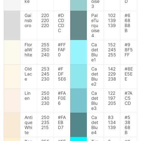
ke
oise
D
3
Gai
220
#D
Pal
102
#6
nsb
220
CD
eTu
139
68
oro
220
CD
rqu
139
B8
C
oise
B
4
Flor
255
#FF
Ca
152
#9
alW
250
FAF
det
245
8F5
hite
240
0
Blu
255
FF
e1
Old
253
#F
Ca
142
#8E
Lac
245
DF
det
229
E5E
e
230
5E6
Blu
238
E
e2
Lin
250
#FA
Ca
122
#7A
en
240
F0E
det
197
C5
230
6
Blu
205
CD
e3
Anti
250
#FA
Ca
83
#5
que
235
EB
det
134
38
Whi
215
D7
Blu
139
68
te
e4
B