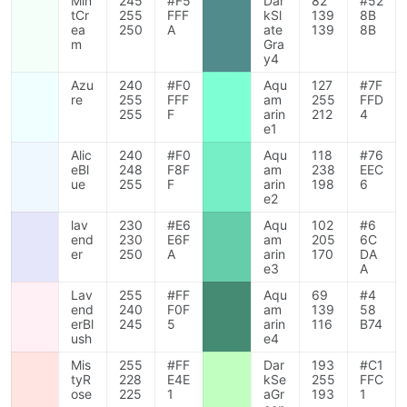
Min
245
#F5
Dar
82
#52
tCr
255
FFF
kSl
139
8B
ea
250
A
ate
139
8B
m
Gra
y4
Azu
240
#F0
Aqu
127
#7F
re
255
FFF
am
255
FFD
255
F
arin
212
4
e1
Alic
240
#F0
Aqu
118
#76
eBl
248
F8F
am
238
EEC
ue
255
F
arin
198
6
e2
lav
230
#E6
Aqu
102
#6
end
230
E6F
am
205
6C
er
250
A
arin
170
DA
e3
A
Lav
255
#FF
Aqu
69
#4
end
240
F0F
am
139
58
erBl
245
5
arin
116
B74
ush
e4
Mis
255
#FF
Dar
193
#C1
tyR
228
E4E
kSe
255
FFC
ose
225
1
aGr
193
1