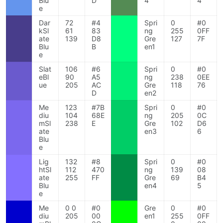
Blu
D
4
4
e
Dar
72
#4
Spri
0
#0
kSl
61
83
ng
255
0FF
ate
139
D8
Gre
127
7F
Blu
B
en1
e
Slat
106
#6
Spri
0
#0
eBl
90
A5
ng
238
0EE
ue
205
AC
Gre
118
76
D
en2
Me
123
#7B
Spri
0
#0
diu
104
68E
ng
205
0C
mSl
238
E
Gre
102
D6
ate
en3
6
Blu
e
Lig
132
#8
Spri
0
#0
htSl
112
470
ng
139
08
ate
255
FF
Gre
69
B4
Blu
en4
5
e
Me
0 0
#0
Gre
0
#0
diu
205
00
en1
255
0FF