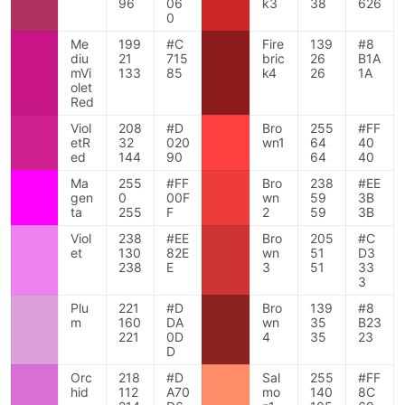
96
06
k3
38
626
0
Me
199
#C
Fire
139
#8
diu
21
715
bric
26
B1A
mVi
133
85
k4
26
1A
olet
Red
Viol
208
#D
Bro
255
#FF
etR
32
020
wn1
64
40
ed
144
90
64
40
Ma
255
#FF
Bro
238
#EE
gen
0
00F
wn
59
3B
ta
255
F
2
59
3B
Viol
238
#EE
Bro
205
#C
et
130
82E
wn
51
D3
238
E
3
51
33
3
Plu
221
#D
Bro
139
#8
m
160
DA
wn
35
B23
221
0D
4
35
23
D
Orc
218
#D
Sal
255
#FF
hid
112
A70
mo
140
8C