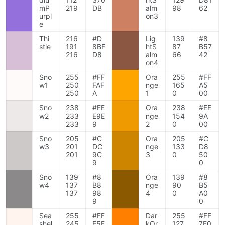
mP
219
DB
alm
98
62
urpl
on3
e
Thi
216
#D
Lig
139
#8
stle
191
8BF
htS
87
B57
216
D8
alm
66
42
on4
Sno
255
#FF
Ora
255
#FF
w1
250
FAF
nge
165
A5
250
A
1
0
00
Sno
238
#EE
Ora
238
#EE
w2
233
E9E
nge
154
9A
233
9
2
0
00
Sno
205
#C
Ora
205
#C
w3
201
DC
nge
133
D8
201
9C
3
0
50
9
0
Sno
139
#8
Ora
139
#8
w4
137
B8
nge
90
B5
137
98
4
0
A0
9
0
Sea
255
#FF
Dar
255
#FF
shel
245
F5E
kOr
127
7F0