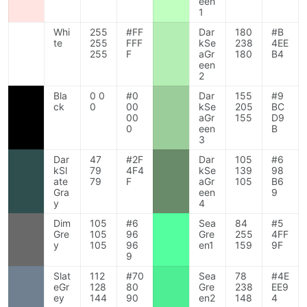
een
1
Whi
255
#FF
Dar
180
#B
te
255
FFF
kSe
238
4EE
255
F
aGr
180
B4
een
2
Bla
0 0
#0
Dar
155
#9
ck
0
00
kSe
205
BC
00
aGr
155
D9
0
een
B
3
Dar
47
#2F
Dar
105
#6
kSl
79
4F4
kSe
139
98
ate
79
F
aGr
105
B6
Gra
een
9
y
4
Dim
105
#6
Sea
84
#5
Gre
105
96
Gre
255
4FF
y
105
96
en1
159
9F
9
Slat
112
#70
Sea
78
#4E
eGr
128
80
Gre
238
EE9
ey
144
90
en2
148
4