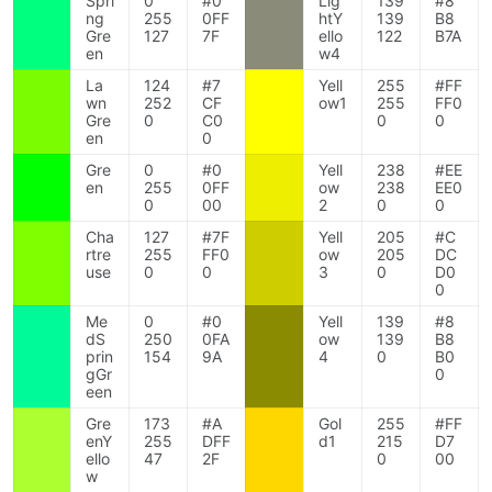
Spri
0
#0
Lig
139
#8
ng
255
0FF
htY
139
B8
Gre
127
7F
ello
122
B7A
en
w4
La
124
#7
Yell
255
#FF
wn
252
CF
ow1
255
FF0
Gre
0
C0
0
0
en
0
Gre
0
#0
Yell
238
#EE
en
255
0FF
ow
238
EE0
0
00
2
0
0
Cha
127
#7F
Yell
205
#C
rtre
255
FF0
ow
205
DC
use
0
0
3
0
D0
0
Me
0
#0
Yell
139
#8
dS
250
0FA
ow
139
B8
prin
154
9A
4
0
B0
gGr
0
een
Gre
173
#A
Gol
255
#FF
enY
255
DFF
d1
215
D7
ello
47
2F
0
00
w