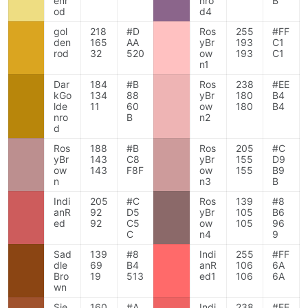
enr
nro
B
od
d4
gol
218
#D
Ros
255
#FF
den
165
AA
yBr
193
C1
rod
32
520
ow
193
C1
n1
Dar
184
#B
Ros
238
#EE
kGo
134
88
yBr
180
B4
lde
11
60
ow
180
B4
nro
B
n2
d
Ros
188
#B
Ros
205
#C
yBr
143
C8
yBr
155
D9
ow
143
F8F
ow
155
B9
n
n3
B
Indi
205
#C
Ros
139
#8
anR
92
D5
yBr
105
B6
ed
92
C5
ow
105
96
C
n4
9
Sad
139
#8
Indi
255
#FF
dle
69
B4
anR
106
6A
Bro
19
513
ed1
106
6A
wn
Sie
160
#A
Indi
238
#EE