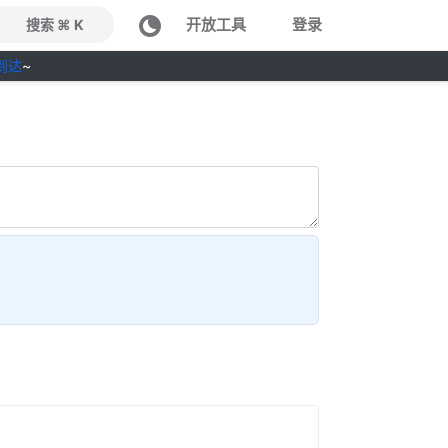
开放工具
登录
搜索 ⌘ K
到达
~