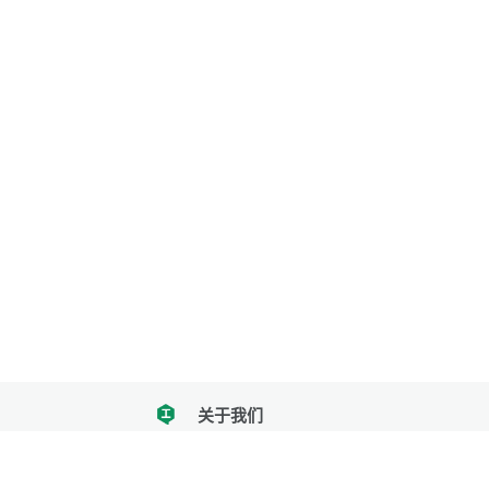
关于我们
tencent
我们努力把每一个工具做成批量处理的产品
让每个人和组织都能轻松使用