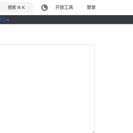
开放工具
登录
搜索 ⌘ K
到达
~