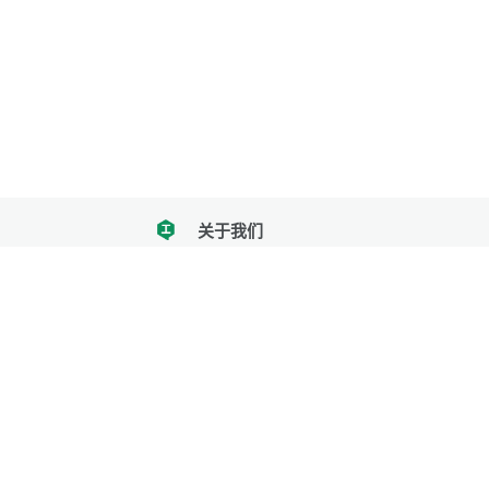
关于我们
tencent
我们努力把每一个工具做成批量处理的产品
让每个人和组织都能轻松使用