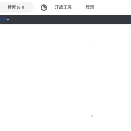
开放工具
登录
搜索 ⌘ K
到达
~