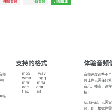
播放音频
下载音频
开始倍速
支持的格式
体验音频
mp3
wav
音频
音频速度调整不再
wma
ogg
速听
具让你无需任何繁
m4r
m4a
音乐、播客、课程
aac
amr
flac
aif
控！
种格
从现在起，无需安
频，即可根据你需