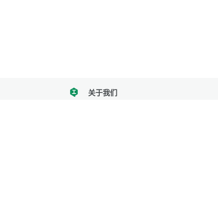
关于我们
tencent
我们努力把每一个工具做成批量处理的产品
让每个人和组织都能轻松使用
服务号