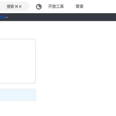
开放工具
登录
搜索 ⌘ K
到达
~