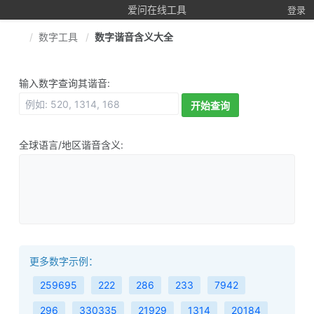
爱问在线工具
登录
数字工具
数字谐音含义大全
输入数字查询其谐音:
开始查询
全球语言/地区谐音含义:
更多数字示例：
259695
222
286
233
7942
296
330335
21929
1314
20184