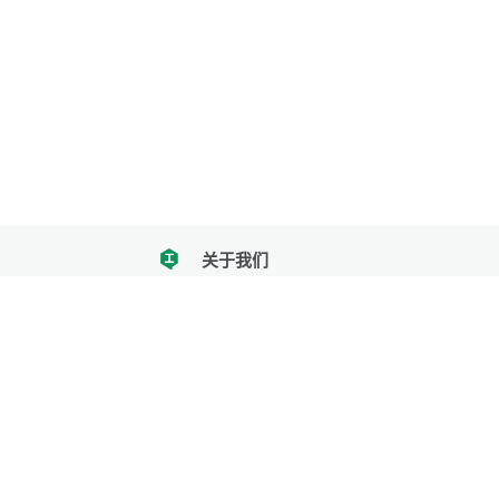
关于我们
tencent
我们努力把每一个工具做成批量处理的产品
让每个人和组织都能轻松使用