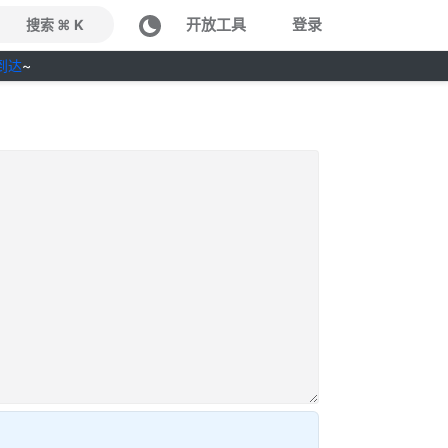
开放工具
登录
搜索 ⌘ K
到达
~