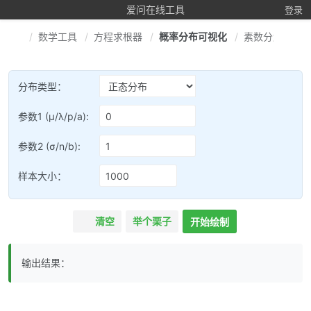
爱问在线工具
登录
数学工具
方程求根器
概率分布可视化
素数分解计算
分布类型：
参数1 (μ/λ/p/a):
参数2 (σ/n/b):
样本大小：
清空
举个栗子
开始绘制
输出结果：