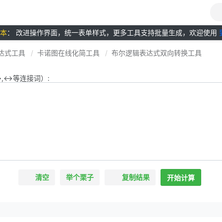
版本
： 改进操作界面，统一表单样式，更多工具支持批量生成，欢迎使用
达式工具
卡诺图在线化简工具
布尔逻辑表达式双向转换工具
,→,↔等连接词）:
清空
举个栗子
复制结果
开始计算