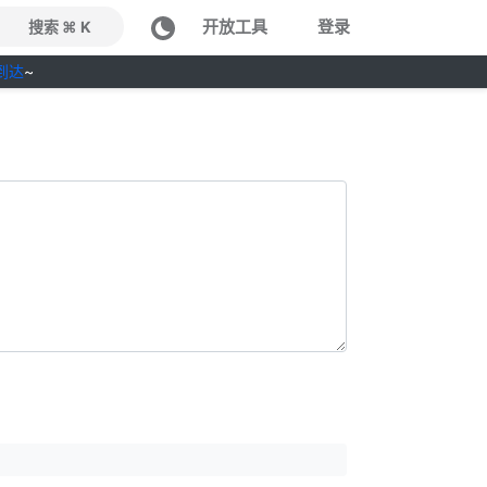
开放工具
登录
搜索 ⌘ K
到达
~