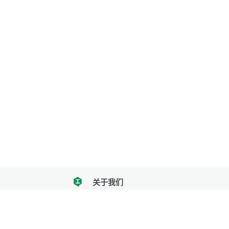
关于我们
tencent
我们努力把每一个工具做成批量处理的产品
让每个人和组织都能轻松使用